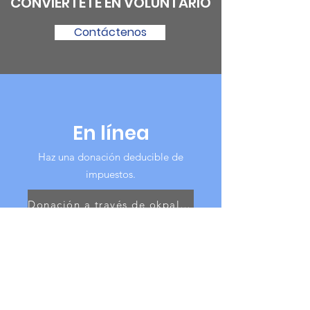
CONVIÉRTETE EN VOLUNTARIO
Contáctenos
En línea
Haz una donación deducible de
impuestos.
Donación a través de okpal kitty
HAZTE MIEMBRO