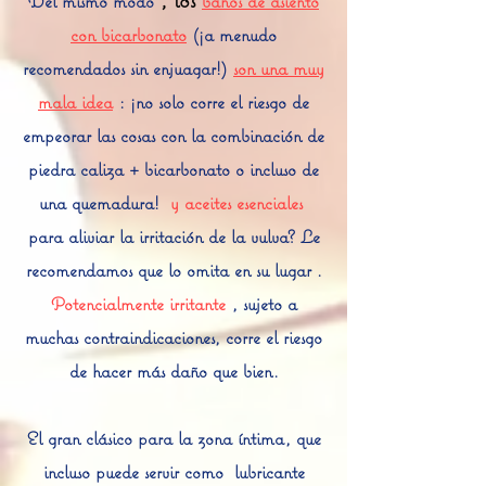
Del mismo modo
baños de asiento
con bicarbonato
(¡a menudo
recomendados sin enjuagar!)
son una muy
mala idea
: ¡no solo corre el riesgo de
empeorar las cosas con la combinación de
piedra caliza + bicarbonato o incluso de
una quemadura!
y aceites esenciales
para aliviar la irritación de la vulva? Le
recomendamos que lo omita en su lugar
.
Potencialmente irritante
, sujeto a
muchas contraindicaciones, corre el riesgo
de hacer más daño que bien.
El gran clásico para la zona íntima, que
incluso puede servir como
lubricante