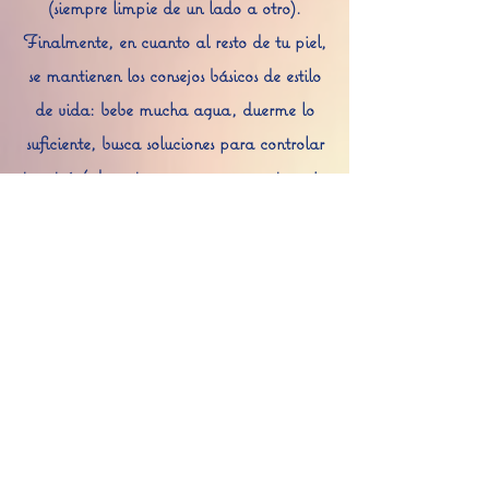
(siempre limpie de un lado a otro).
Finalmente, en cuanto al resto de tu piel,
se mantienen los consejos básicos de estilo
de vida: bebe mucha agua, duerme lo
suficiente, busca soluciones para controlar
tu estrés (
deporte
,
yoga
,
aromaterapia
, etc.), evita el café y el tabaco y
asegúrate de llevar una dieta equilibrada,
rica en frutas y verduras frescas y
ecológicas y grasas buenas.
• Preferir ropa interior de algodón
orgánico, que es más suave y transpirable
que los tejidos sintéticos, para evitar
empaparse en un ambiente demasiado