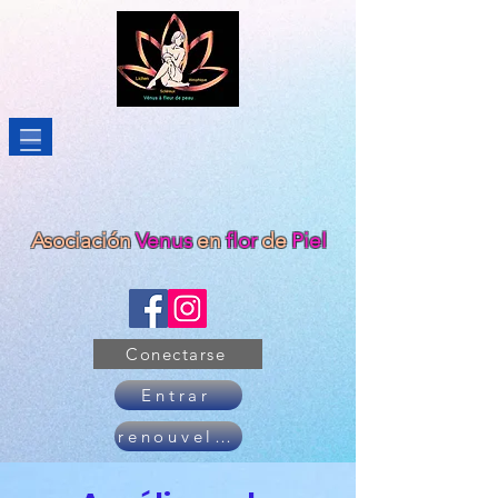
Asociación
Venus
en
flor
de
Piel
Conectarse
Entrar
renouveler son adhésion