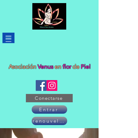
Asociación
Venus
en
flor
de
Piel
Conectarse
Entrar
renouveler son adhésion