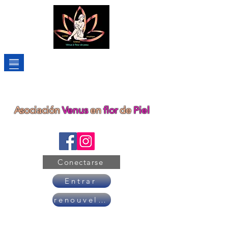
Asociación
Venus
en
flor
de
Piel
Conectarse
Entrar
renouveler son adhésion